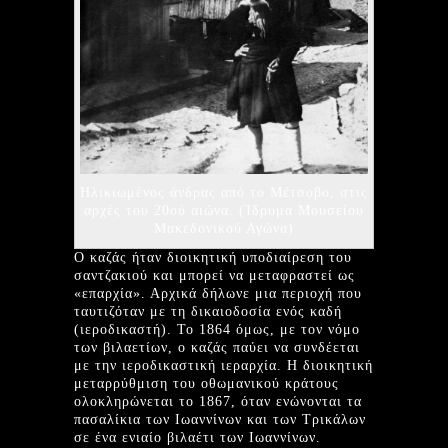
Ηλικιωμένος άνδρας από το Μέτσοβο, στις
αρχές του 20ού αιώνα. (Ίδρυμα Μουσείου
Μακεδονικού Αγώνα)
Ο καζάς ήταν διοικητική υποδιαίρεση του
σαντζακιού και μπορεί να μεταφραστεί ως
«επαρχία». Αρχικά δήλωνε μια περιοχή που
ταυτιζόταν με τη δικαιοδοσία ενός καδή
(ιεροδικαστή). Το 1864 όμως, με τον νόμο
των βιλαετίων, ο καζάς παύει να συνδέεται
με την ιεροδικαστική ιεραρχία. Η διοικητική
μεταρρύθμιση του οθωμανικού κράτους
ολοκληρώνεται το 1867, όταν ενώνονται τα
πασαλίκια των Ιωαννίνων και των Τρικάλων
σε ένα ενιαίο βιλαέτι των Ιωαννίνων.