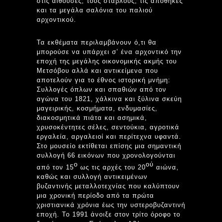
στις αίθουσες, τους στάβλους, τις αποθήκες
και τα μεγάλα σαλόνια του παλιού
αρχοντικού.
Τα εκθέματα περιλαμβάνουν ό,τι θα
μπορούσε να υπάρχει σ’ ένα αρχοντικό την
εποχή της μεγάλης οικονομικής ακμής του
Μετσόβου αλλά και αντικείμενα που
αποτελούν για το έθνος ιστορική μνήμη:
Συλλογές όπλων και σπαθιών από τον
αγώνα του 1821, χάλκινα και ξύλινα σκεύη
μαγειρικής, κοσμήματα, ενδυμασίες,
διακοσμητικά πιάτα και ασημικά,
χρυσοκέντητες σέλες, σεντούκια, αγροτικά
εργαλεία, αργαλειοί και περίτεχνα υφαντά.
Στο μουσείο εκτίθεται επίσης μια σημαντική
συλλογή 66 εικόνων που χρονολογούνται
ο
ού
από τον 15
ως τις αρχές του 20
αιώνα,
καθώς και συλλογή αντικειμένων
βυζαντινής μεταλλοτεχνίας που καλύπτουν
μια χρονική περίοδο από τα πρώτα
χριστιανικά χρόνια έως την υστεροβυζαντινή
εποχή.
Το 1991 άνοιξε στον τρίτο όροφο το