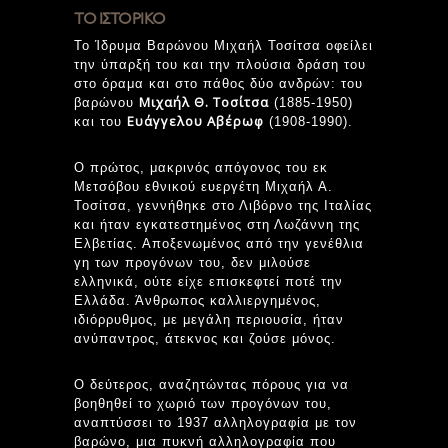
ΤΟ ΙΣΤΟΡΙΚΟ
Το Ίδρυμα Βαρώνου
Μιχαήλ Τοσίτσα οφείλει
την ύπαρξή του και την πλούσια δράση του
στο όραμα και στο πάθος δύο ανδρών: του
Μιχαήλ Θ. Τοσίτσα
βαρώνου
(1885-1950)
Ευάγγελου Αβέρωφ
και του
(1908-1990).
Ο πρώτος, μακρινός απόγονος του εκ
Μετσόβου εθνικού ευεργέτη Μιχαήλ Α.
Τοσίτσα, γεννήθηκε στο Λιβόρνο της Ιταλίας
και ήταν εγκατεστημένος στη Λωζάννη της
Ελβετίας. Αποξενωμένος από την γενέθλια
γη των προγόνων του, δεν μιλούσε
ελληνικά, ούτε είχε επισκεφτεί ποτέ την
Ελλάδα. Άνθρωπος καλλιεργημένος,
ιδιόρρυθμος, με μεγάλη περιουσία, ήταν
ανύπαντρος, άτεκνος και ζούσε μόνος.
Ο δεύτερος, αναζητώντας πόρους για να
βοηθηθεί το χωριό των προγόνων του,
αναπτύσσει το 1937 αλληλογραφία με τον
βαρώνο, μια πυκνή αλληλογραφία που