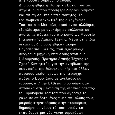
απειλούσαν σοβαρά το χωριό.
Δημιουργήθηκε η Φοιτητική Εστία Τοσίτσα
στην Αθήνα που πρόσφερε δωρεάν διαμονή
και σίτιση σε Ηπειρώτες φοιτητές. Το
ερειπωμένο αρχοντικό της οικογένειας
Τοσίτσα στο Μέτσοβο, αφού αναστυλώθηκε,
εξοπλίστηκε με ανεκτίμητες συλλογές και
άνοιξε τις πόρτες του στο κοινό ως Μουσείο
Ηπειρωτικής Λαϊκής Τέχνης. Μέσα στην ίδια
δεκαετία, δημιουργήθηκαν ακόμα:
Εργοστάσιο Ξυλείας, που εξασφάλιζε
σύγχρονα μηχανήματα στους ντόπιους
ξυλουργούς· Πρατήριο Λαϊκής Τέχνης και
Σχολή Κεντητικής, για την αναβίωση της
υφαντικής, της ξυλογλυπτικής και άλλων
παραδοσιακών τεχνών της περιοχής∙
πρότυπο Βουστάσιο με αγελάδες και
ταύρους απ’ την Ελβετία, που οδήγησαν
σταδιακά στη βελτίωση της ντόπιας ράτσας∙
το Τυροκομείο Τοσίτσα που αγόραζε το
γάλα σε επιδοτημένες τιμές απ’ όλους τους
μικρούς κτηνοτρόφους στην περιφέρεια,
δημιούργησε νέους τύπους τυριών και
εκπαίδευσε μια νέα γενιά τυροκόμων.