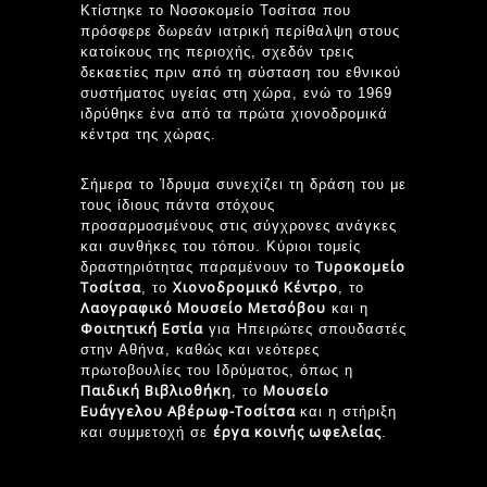
Κτίστηκε το Νοσοκομείο Τοσίτσα που
πρόσφερε δωρεάν ιατρική περίθαλψη στους
κατοίκους της περιοχής, σχεδόν τρεις
δεκαετίες πριν από τη σύσταση του εθνικού
συστήματος υγείας στη χώρα, ενώ το 1969
ιδρύθηκε ένα από τα πρώτα χιονοδρομικά
κέντρα της χώρας.
Σήμερα το Ίδρυμα συνεχίζει τη δράση του με
τους ίδιους πάντα στόχους
προσαρμοσμένους στις σύγχρονες ανάγκες
και συνθήκες του τόπου. Κύριοι τομείς
Τυροκομείο
δραστηριότητας παραμένουν το
Τοσίτσα
Χιονοδρομικό Κέντρο
, το
, το
Λαογραφικό Μουσείο Μετσόβου
και η
Φοιτητική Εστία
για Ηπειρώτες σπουδαστές
στην Αθήνα, καθώς και νεότερες
πρωτοβουλίες του Ιδρύματος, όπως η
Παιδική Βιβλιοθήκη
Μουσείο
, το
Ευάγγελου Αβέρωφ-Τοσίτσα
και η στήριξη
έργα κοινής ωφελείας
και συμμετοχή σε
.