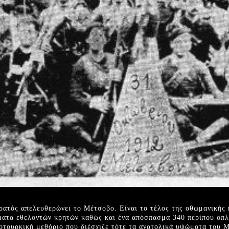
ρατός απελευθερώνει το Μέτσοβο. Είναι το τέλος της οθωμανικής 
ατα εθελοντών κρητών καθώς και ένα απόσπασμα 340 περίπου οπλ
τουρκική μεθόριο που διέσχιζε τότε τα ανατολικά υψώματα του 