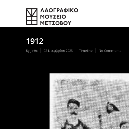
1912
By
jin0x
22 Νοεμβρίου 2023
Timeline
No Comments