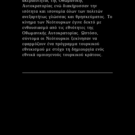
ακεραιότητας της Οθωμανικής
Αυτοκρατορίας ενώ διακήρυσσαν την
ισότητα και ισονομία όλων των πολιτών
ανεξαρτήτως γλώσσας και θρησκεύματος. Το
κίνημα των Νεότουρκων έγινε δεκτό με
ενθουσιασμό από τις εθνότητες της
Οθωμανικής Αυτοκρατορίας. Ωστόσο,
σύντομα οι Νεότουρκοι ξεκίνησαν να
εφαρμόζουν ένα πρόγραμμα τουρκικού
εθνικισμού με στόχο τη δημιουργία ενός
εθνικά ομοιογενούς τουρκικού κράτους.