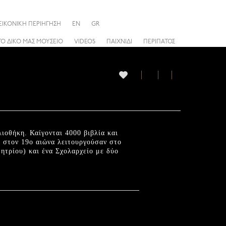
ΕΙΚΟΝΙΚΗ ΠΕΡΙΗΓΗΣΗ
EN
GR
ΤΟ ΔΙΚΟ ΜΑΣ ΜΟΥΣΕΙΟ
VIDEOS
ΠΑΙΧΝΙΔΙ
ΠΕΡΙΠΑΤΟΣ
ιοθήκη. Καίγονται 4000 βιβλία και
α στον 19ο αιώνα λειτουργούσαν στο
μητρίου) και ένα Σχολαρχείο με δύο