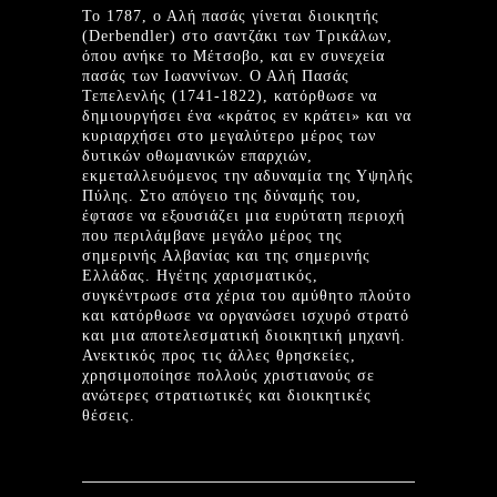
Το 1787, ο Αλή πασάς γίνεται διοικητής
(Derbendler) στο σαντζάκι των Τρικάλων,
όπου ανήκε το Μέτσοβο, και εν συνεχεία
πασάς των Ιωαννίνων. Ο Αλή Πασάς
Τεπελενλής (1741-1822), κατόρθωσε να
δημιουργήσει ένα «κράτος εν κράτει» και να
κυριαρχήσει στο μεγαλύτερο μέρος των
δυτικών οθωμανικών επαρχιών,
εκμεταλλευόμενος την αδυναμία της Υψηλής
Πύλης. Στο απόγειο της δύναμής του,
έφτασε να εξουσιάζει μια ευρύτατη περιοχή
που περιλάμβανε μεγάλο μέρος της
σημερινής Αλβανίας και της σημερινής
Ελλάδας. Ηγέτης χαρισματικός,
συγκέντρωσε στα χέρια του αμύθητο πλούτο
και κατόρθωσε να οργανώσει ισχυρό στρατό
και μια αποτελεσματική διοικητική μηχανή.
Ανεκτικός προς τις άλλες θρησκείες,
χρησιμοποίησε πολλούς χριστιανούς σε
ανώτερες στρατιωτικές και διοικητικές
θέσεις.