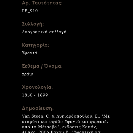
Αρ. Ταυτότητας:
ΓΕ_910
Συλλογή:
Λαογραφική συλλογή
Κατηγορία:
Υφαντά
Έκθεμα / Όνομα:
χράμι
Χρονολογία:
1850 - 1899
Δημοσίευση:
Van Steen, C. & Λυκιαρδοπούλου, Ε., "Με
στημόνι και υφάδι: Υφαντά και φορεσιές
από το Μέτσοβο.", εκδόσεις Καπόν,
Αθήνα, 2006 Ρόκου Β., "Υφαντική και