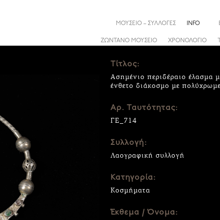
ΜΟΥΣΕΙΟ – ΣΥΛΛΟΓΕΣ
INFO
ΖΩΝΤΑΝΟ ΜΟΥΣΕΙΟ
ΧΡΟΝΟΛΟΓΙΟ
Τίτλος:
Ασημένιο περιδέραιο έλασμα μ
ένθετο διάκοσμο με πολύχρωμε
Αρ. Ταυτότητας:
ΓΕ_714
Συλλογή:
Λαογραφική συλλογή
Κατηγορία:
Κοσμήματα
Έκθεμα / Όνομα: