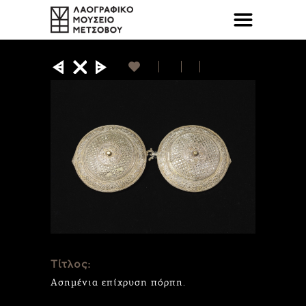
Τίτλος:
Ασημένια επίχρυση πόρπη.