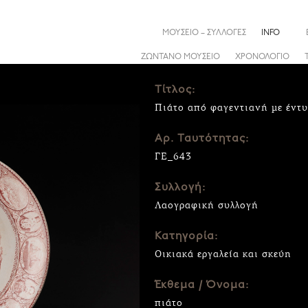
ΜΟΥΣΕΙΟ – ΣΥΛΛΟΓΕΣ
INFO
ΖΩΝΤΑΝΟ ΜΟΥΣΕΙΟ
ΧΡΟΝΟΛΟΓΙΟ
Τίτλος:
Πιάτο από φαγεντιανή με έντυ
Αρ. Ταυτότητας:
ΓΕ_643
Συλλογή:
Λαογραφική συλλογή
Κατηγορία:
Οικιακά εργαλεία και σκεύη
Έκθεμα / Όνομα:
πιάτο