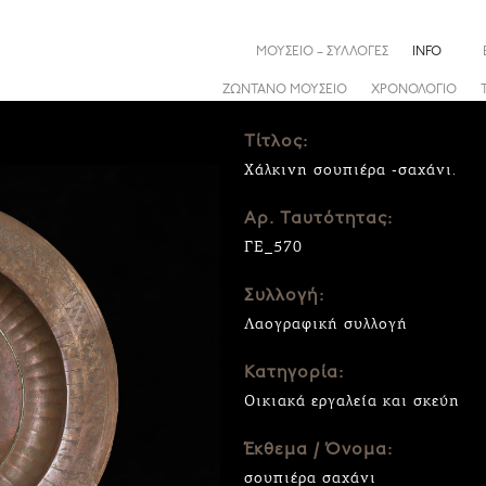
ΜΟΥΣΕΙΟ – ΣΥΛΛΟΓΕΣ
INFO
ΖΩΝΤΑΝΟ ΜΟΥΣΕΙΟ
ΧΡΟΝΟΛΟΓΙΟ
Τίτλος:
Χάλκινη σουπιέρα -σαχάνι.
Αρ. Ταυτότητας:
ΓΕ_570
Συλλογή:
Λαογραφική συλλογή
Κατηγορία:
Οικιακά εργαλεία και σκεύη
Έκθεμα / Όνομα:
σουπιέρα σαχάνι