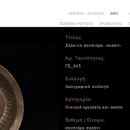
ΜΟΥΣΕΙΟ – ΣΥΛΛΟΓΕΣ
INFO
ΖΩΝΤΑΝΟ ΜΟΥΣΕΙΟ
ΧΡΟΝΟΛΟΓΙΟ
Τίτλος:
Χάλκινη σουπιέρα -σαχάνι.
Αρ. Ταυτότητας:
ΓΕ_563
Συλλογή:
Λαογραφική συλλογή
Κατηγορία:
Οικιακά εργαλεία και σκεύη
Έκθεμα / Όνομα:
σουπιέρα σαχάνι