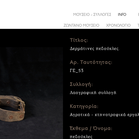
ΜΟΥΣΕΙΟ – ΣΥΛΛΟΓΕΣ
INFO
ΖΩΝΤΑΝΟ ΜΟΥΣΕΙΟ
ΧΡΟΝΟΛΟΓΙΟ
Τίτλος:
Δερμάτινες πεδούκλες.
Αρ. Ταυτότητας:
ΓΕ_53
Συλλογή:
Λαογραφική συλλογή
Κατηγορία:
Αγροτικά - κτηνοτροφικά εργα
Έκθεμα / Όνομα:
πεδούκλες