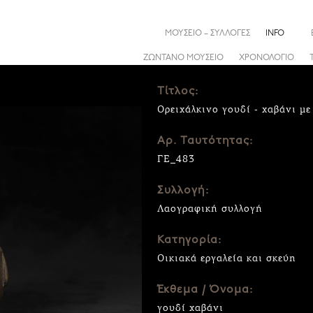
ΜΟΥΣΕΙΟ – ΣΥΛΛΟΓΕΣ
INFO
ΖΩΝΤΑΝΟ ΜΟΥΣΕΙΟ
ΧΡΟΝΟΛΟΓΙΟ
Τίτλος:
Ορειχάλκινο γουδί - χαβάνι μ
Αρ. Ταυτότητας:
ΓΕ_483
Συλλογή:
Λαογραφική συλλογή
Κατηγορία:
Οικιακά εργαλεία και σκεύη
Έκθεμα / Όνομα:
γουδί χαβάνι