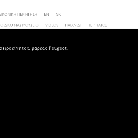
ΕΙΚΟΝΙΚΗ ΠΕΡΙΗΓΗΣΗ
EN
GR
ΤΟ ΔΙΚΟ ΜΑΣ ΜΟΥΣΕΙΟ
VIDEOS
ΠΑΙΧΝΙΔΙ
ΠΕΡΙΠΑΤΟΣ
χειροκίνητος, μάρκας Peugeot.