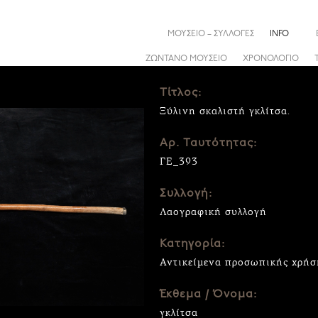
ΜΟΥΣΕΙΟ – ΣΥΛΛΟΓΕΣ
INFO
ΖΩΝΤΑΝΟ ΜΟΥΣΕΙΟ
ΧΡΟΝΟΛΟΓΙΟ
Τίτλος:
Ξύλινη σκαλιστή γκλίτσα.
Αρ. Ταυτότητας:
ΓΕ_393
Συλλογή:
Λαογραφική συλλογή
Κατηγορία:
Αντικείμενα προσωπικής χρήσ
Έκθεμα / Όνομα:
γκλίτσα