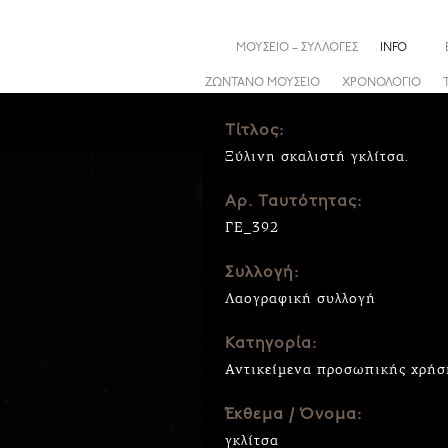
ΜΟΥΣΕΙΟ – ΣΥΛΛΟΓΕΣ
INFO
ΖΩΝΤΑΝΟ ΜΟΥΣΕΙΟ
ΧΡΟΝΟΛΟΓΙΟ
Τίτλος:
Ξύλινη σκαλιστή γκλίτσα.
Αρ. Ταυτότητας:
ΓΕ_392
Συλλογή:
Λαογραφική συλλογή
Κατηγορία:
Αντικείμενα προσωπικής χρήσ
Έκθεμα / Όνομα:
γκλίτσα