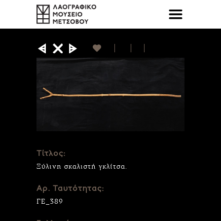
Τίτλος:
Ξύλινη σκαλιστή γκλίτσα.
Αρ. Ταυτότητας:
ΓΕ_389