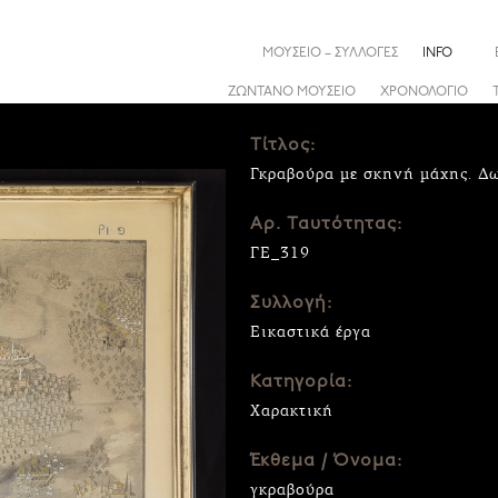
ΜΟΥΣΕΙΟ – ΣΥΛΛΟΓΕΣ
INFO
ΖΩΝΤΑΝΟ ΜΟΥΣΕΙΟ
ΧΡΟΝΟΛΟΓΙΟ
Τίτλος:
Γκραβούρα με σκηνή μάχης. Δ
Αρ. Ταυτότητας:
ΓΕ_319
Συλλογή:
Εικαστικά έργα
Κατηγορία:
Χαρακτική
Έκθεμα / Όνομα:
γκραβούρα