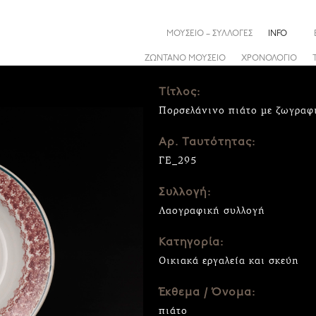
ΜΟΥΣΕΙΟ – ΣΥΛΛΟΓΕΣ
INFO
ΖΩΝΤΑΝΟ ΜΟΥΣΕΙΟ
ΧΡΟΝΟΛΟΓΙΟ
Τίτλος:
Πορσελάνινο πιάτο με ζωγραφ
Αρ. Ταυτότητας:
ΓΕ_295
Συλλογή:
Λαογραφική συλλογή
Κατηγορία:
Οικιακά εργαλεία και σκεύη
Έκθεμα / Όνομα:
πιάτο