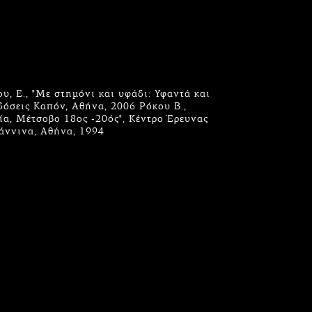
υ, Ε., "Με στημόνι και υφάδι: Υφαντά και
δόσεις Καπόν, Αθήνα, 2006 Ρόκου Β.,
νία, Μέτσοβο 18ος -20ός", Κέντρο Έρευνας
άννινα, Αθήνα, 1994