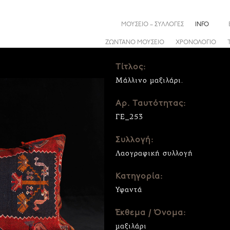
ΜΟΥΣΕΙΟ – ΣΥΛΛΟΓΕΣ
INFO
ΖΩΝΤΑΝΟ ΜΟΥΣΕΙΟ
ΧΡΟΝΟΛΟΓΙΟ
Τίτλος:
Μάλλινο μαξιλάρι.
Αρ. Ταυτότητας:
ΓΕ_253
Συλλογή:
Λαογραφική συλλογή
Κατηγορία:
Υφαντά
Έκθεμα / Όνομα:
μαξιλάρι