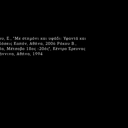
υ, Ε., "Με στημόνι και υφάδι: Υφαντά και
δόσεις Καπόν, Αθήνα, 2006 Ρόκου Β.,
νία, Μέτσοβο 18ος -20ός", Κέντρο Έρευνας
άννινα, Αθήνα, 1994