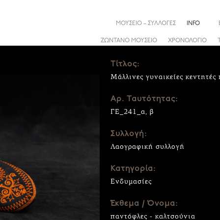
ΜΟΥΣΕΙΟ – ΣΥΛΛΟΓΕΣ
INFO
ΖΩΝΤΑΝΟ ΜΟΥΣΕΙΟ
ΧΡΟΝΟΛΟΓΙΟ
Τίτλος:
Μάλλινες γυναικείες κεντητές 
Αρ. Ταυτότητας:
ΓΕ_241_α, β
Συλλογή:
Λαογραφική συλλογή
Κατηγορία:
Ενδυμασίες
Έκθεμα / Όνομα:
παντόφλες - καλτσούνια