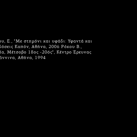
υ, Ε., "Με στημόνι και υφάδι: Υφαντά και
δόσεις Καπόν, Αθήνα, 2006 Ρόκου Β.,
νία, Μέτσοβο 18ος -20ός", Κέντρο Έρευνας
άννινα, Αθήνα, 1994