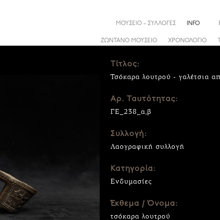
ΜΟΥΣΕΙΟ – ΣΥΛΛΟΓΕΣ
INFO
ΖΩΝΤΑΝΟ ΜΟΥΣΕΙΟ
ΧΡΟΝΟΛΟΓΙΟ
Τίτλος:
Τσόκαρα λουτρού - γαλέτσια α
Αρ. Ταυτότητας:
ΓΕ_238_α,β
Συλλογή:
Λαογραφική συλλογή
Κατηγορία:
Ενδυμασίες
Έκθεμα / Όνομα:
τσόκαρα λουτρού