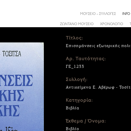
ΜΟΥΣΕΙΟ – ΣΥΛΛΟΓΕΣ
INFO
ΖΩΝΤΑΝΟ ΜΟΥΣΕΙΟ
ΧΡΟΝΟΛΟΓΙΟ
Τίτλος:
Επισημάνσεις εξωτερικής πολι
Αρ. Ταυτότητας:
ΓΕ_1233
Συλλογή:
Αντικείμενα Ε. Αβέρωφ - Τοσί
Κατηγορία:
Βιβλία
Έκθεμα / Όνομα:
Βιβλίο