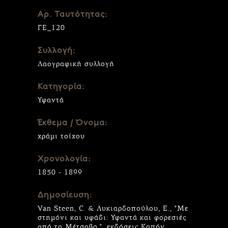
Αρ. Ταυτότητας:
ΓΕ_120
Συλλογή:
Λαογραφική συλλογή
Κατηγορία:
Υφαντά
Έκθεμα / Όνομα:
χράμι τοίχου
Χρονολογία:
1850 - 1899
Δημοσίευση:
Van Steen, C. & Λυκιαρδοπούλου, Ε., "Με
στημόνι και υφάδι: Υφαντά και φορεσιές
από το Μέτσοβο.", εκδόσεις Καπόν,