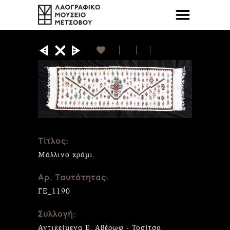
Τίτλος:
Μάλλινο χράμι.
Αρ. Ταυτότητας:
ΓΕ_1190
Συλλογή:
Αντικείμενα Ε. Αβέρωφ - Τοσίτσα