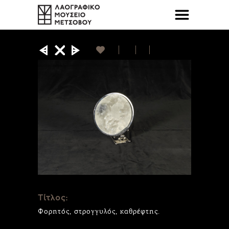
Τίτλος:
Φορητός, στρογγυλός, καθρέφτης.