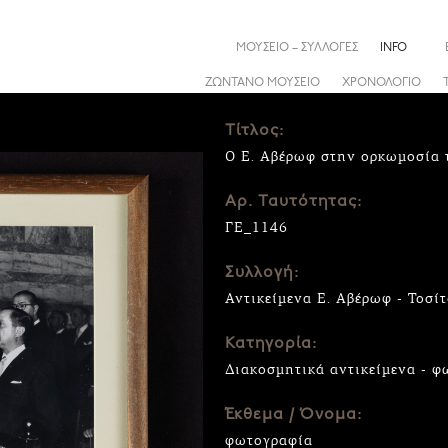
ΜΟΥΣΕΙΟ – ΣΥΛΛΟΓΕΣ
INFO
ΖΩΝΤΑΝΟ ΜΟΥΣΕΙΟ
ΧΡΟΝΟΛΟΓΙΟ
Τίτλος:
Ο Ε. Αβέρωφ στην ορκωμοσία τ
Αρ. Ταυτότητας:
ΓΕ_1146
Συλλογή:
Αντικείμενα Ε. Αβέρωφ - Τοσί
Κατηγορία:
Διακοσμητικά αντικείμενα - φ
Έκθεμα / Όνομα:
φωτογραφία