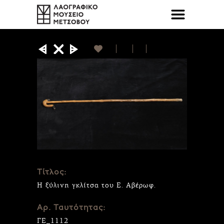
Τίτλος:
Η ξύλινη γκλίτσα του Ε. Αβέρωφ.
Αρ. Ταυτότητας:
ΓΕ_1112