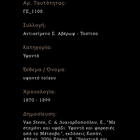
Αρ. Ταυτότητας:
ΓΕ_1108
Συλλογή:
Αντικείμενα Ε. Αβέρωφ - Τοσίτσα
Κατηγορία:
Υφαντά
Έκθεμα / Όνομα:
υφαντό τοίχου
Χρονολογία:
1870 - 1899
Δημοσίευση:
Van Steen, C. & Λυκιαρδοπούλου, Ε., "Με
στημόνι και υφάδι: Υφαντά και φορεσιές
από το Μέτσοβο.", εκδόσεις Καπόν,
Αθήνα, 2006 Ρόκου Β., "Υφαντική και