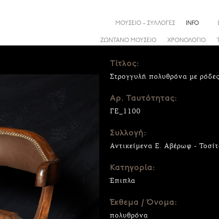
ΜΟΥΣΕΙΟ – ΣΥΛΛΟΓΕΣ
INFO
ΖΩΝΤΑΝΟ ΜΟΥΣΕΙΟ
ΧΡΟΝΟΛΟΓΙΟ
Τίτλος:
Στρογγυλή πολυθρόνα με ρόδες
Αρ. Ταυτότητας:
ΓΕ_1100
Συλλογή:
Αντικείμενα Ε. Αβέρωφ - Τοσί
Κατηγορία:
Έπιπλα
Έκθεμα / Όνομα:
πολυθρόνα