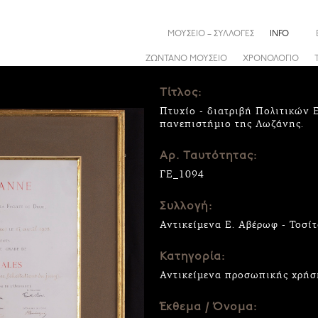
ΜΟΥΣΕΙΟ – ΣΥΛΛΟΓΕΣ
INFO
ΖΩΝΤΑΝΟ ΜΟΥΣΕΙΟ
ΧΡΟΝΟΛΟΓΙΟ
Τίτλος:
Πτυχίο - διατριβή Πολιτικών
πανεπιστήμιο της Λωζάνης.
Αρ. Ταυτότητας:
ΓΕ_1094
Συλλογή:
Αντικείμενα Ε. Αβέρωφ - Τοσί
Κατηγορία:
Αντικείμενα προσωπικής χρήσ
Έκθεμα / Όνομα: