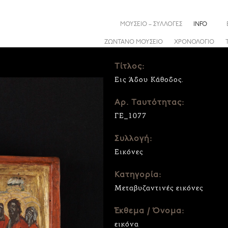
ΜΟΥΣΕΙΟ – ΣΥΛΛΟΓΕΣ
INFO
ΖΩΝΤΑΝΟ ΜΟΥΣΕΙΟ
ΧΡΟΝΟΛΟΓΙΟ
Τίτλος:
Εις Άδου Κάθοδος.
Αρ. Ταυτότητας:
ΓΕ_1077
Συλλογή:
Εικόνες
Κατηγορία:
Μεταβυζαντινές εικόνες
Έκθεμα / Όνομα:
εικόνα