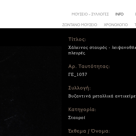
ΜΟΥΣΕΙΟ – ΣΥΛΛΟΓΕΣ
INFO
ΖΩΝΤΑΝΟ ΜΟΥΣΕΙΟ
ΧΡΟΝΟΛΟΓΙΟ
Τίτλος:
Χάλκινος σταυρός - λειψανοθή
πλευρές.
Αρ. Ταυτότητας:
ΓΕ_1037
Συλλογή:
Βυζαντινά μεταλλικά αντικείμ
Κατηγορία:
Σταυροί
Έκθεμα / Όνομα: