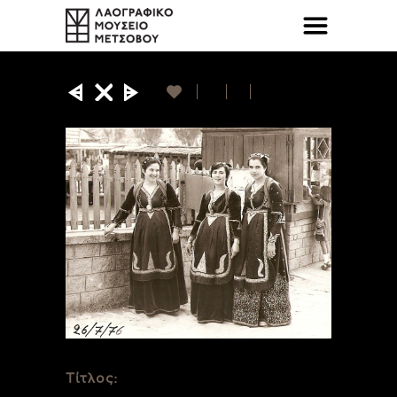
Τίτλος: