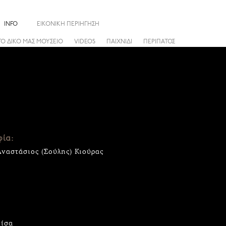
INFO
ΕΙΚΟΝΙΚΗ ΠΕΡΙΗΓΗΣΗ
ΤΟ ΔΙΚΟ ΜΑΣ ΜΟΥΣΕΙΟ
VIDEOS
ΠΑΙΧΝΙΔΙ
ΠΕΡΙΠΑΤΟΣ
ία:
Αναστάσιος (Σούλης) Κιούρας
πίσα