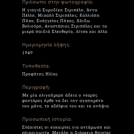
Πρόσωπο στην φωτογραφία:
Η γιαγιά Ευρυδίκη Στριπέλη, Άννα
Πέλλη, Μιχαήλ Στριπέλης, Καλλιόπη
Πήχα, Ευάγγελος Πήχας, Χάιδω
Βελιούρη, Αναστάσιος Στριπέλης και τα
μικρά παιδιά Ελευθερία, Λίτσα και άλλα.
Ημερομηνία λήψης:
1949
Τοποθεσία:
Προφήτης Ηλίας
Περιγραφή:
Με μία ολιγοήμερη άδεια ο νεαρός
φαντάρος ήρθε να δει την αγαπημένη
του μάνα, τα αδέλφια του και τα ανήψια.
Προσωπική Ιστορία:
Ελάχιστες οι ευκαιρίες για αντάμωση και
επικοινωνία. Μεγάλη η διάρκεια θητείας