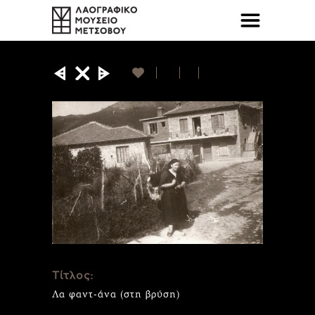
Τίτλος:
Λα φαντ-άνα (στη βρύση)