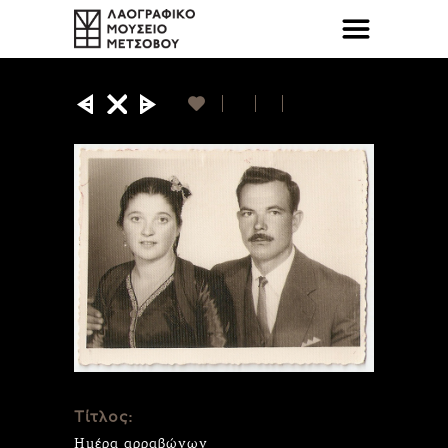
Τίτλος:
Ημέρα αρραβώνων