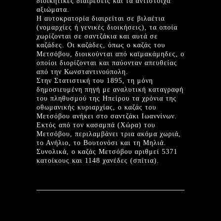
διοικητικές διαιρέσεις και τα αντίστοιχα
αξιώματα.
Η αυτοκρατορία διαιρείται σε βιλαέτια
(νομαρχίες ή γενικές διοικήσεις), τα οποία
χωρίζονται σε σαντζάκια και αυτά σε
καζάδες. Οι καζάδες, όπως ο καζάς του
Μετσόβου, διοικούνται από καϊμακάμηδες, ο
οποίοι διορίζονται και παύονταν απευθείας
από την Κωνσταντινούπολη.
Στην Στατιστική του 1895, τη μόνη
δημοσιευμένη πηγή με αναλυτική καταγραφή
του πληθυσμού της Ηπείρου τα χρόνια της
οθωμανικής κυριαρχίας, ο καζάς του
Μετσόβου ανήκει στο σαντζάκι Ιωαννίνων.
Εκτός από τον κασαμπά (Χώρα) του
Μετσόβου, περιλαμβάνει τρια ακόμα χωριά,
το Ανήλιο, το Βουτονόσι και τη Μηλιά.
Συνολικά, ο καζάς Μετσόβου αριθμεί 5371
κατοίκους και 1148 χανέδες (σπίτια).